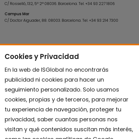
C/ Rosselló, 132, 5º 2ª 08036.
Barcelona.
Tel.
+34 93 227 1806
Campus Mar
C/ Doctor Aiguader, 88. 08003.
Barcelona.
Tel.
+34 93 214 7300
Cookies y Privacidad
En la web de ISGlobal no encontrarás
publicidad ni cookies para hacer un
seguimiento personalizado. Solo usamos
cookies, propias y de terceros, para mejorar
tu experiencia de navegación, proteger tu
privacidad, saber cuantas personas nos
visitan y qué contenidos suscitan más interés,