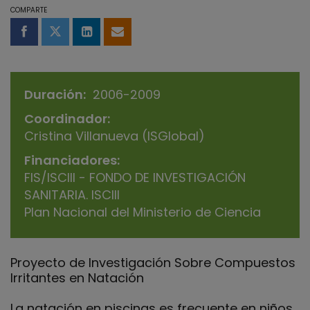
COMPARTE
Compartir en Facebook
Compartir en Twitter
Compartir en LinkedIn
Compartir por email
Duración
2006-2009
Coordinador
Cristina Villanueva (ISGlobal)
Financiadores
FIS/ISCIII - FONDO DE INVESTIGACIÓN
SANITARIA. ISCIII
Plan Nacional del Ministerio de Ciencia
Proyecto de Investigación Sobre Compuestos
Irritantes en Natación
La natación en piscinas es frecuente en niños