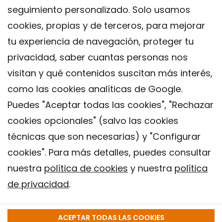
seguimiento personalizado. Solo usamos
cookies, propias y de terceros, para mejorar
tu experiencia de navegación, proteger tu
privacidad, saber cuantas personas nos
visitan y qué contenidos suscitan más interés,
como las cookies analíticas de Google.
Puedes "Aceptar todas las cookies", "Rechazar
cookies opcionales" (salvo las cookies
técnicas que son necesarias) y "Configurar
Contacto
cookies". Para más detalles, puedes consultar
Aviso legal
nuestra
política de cookies
y nuestra
política
Política de privacidad
de privacidad
.
Política de Cookies
Instituto de Salud Global de Barcelona (ISGlobal), 2018.
ACEPTAR TODAS LAS COOKIES