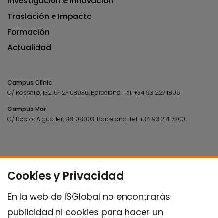
Investigación e Innovación
Traslación e Impacto
Formación
Actualidad
Campus Clínic
C/ Rosselló, 132, 5º 2ª 08036.
Barcelona.
Tel.
+34 93 227 1806
Campus Mar
C/ Doctor Aiguader, 88. 08003.
Barcelona.
Tel.
+34 93 214 7300
Cookies y Privacidad
En la web de ISGlobal no encontrarás
publicidad ni cookies para hacer un