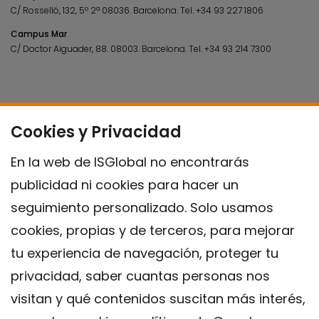
C/ Rosselló, 132, 5º 2ª 08036.
Barcelona.
Tel.
+34 93 227 1806
Campus Mar
C/ Doctor Aiguader, 88. 08003.
Barcelona.
Tel.
+34 93 214 7300
Cookies y Privacidad
En la web de ISGlobal no encontrarás
publicidad ni cookies para hacer un
seguimiento personalizado. Solo usamos
cookies, propias y de terceros, para mejorar
tu experiencia de navegación, proteger tu
privacidad, saber cuantas personas nos
visitan y qué contenidos suscitan más interés,