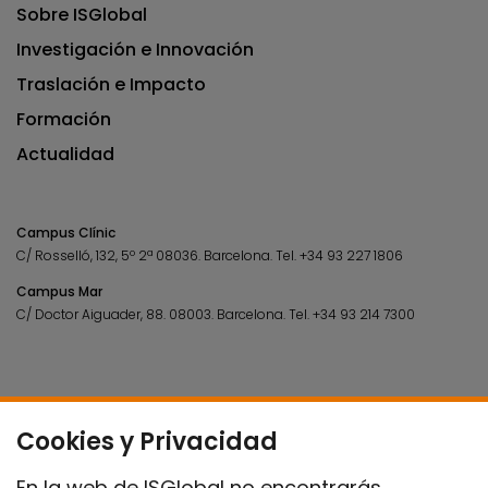
Sobre ISGlobal
Investigación e Innovación
Traslación e Impacto
Formación
Actualidad
Campus Clínic
C/ Rosselló, 132, 5º 2ª 08036.
Barcelona.
Tel.
+34 93 227 1806
Campus Mar
C/ Doctor Aiguader, 88. 08003.
Barcelona.
Tel.
+34 93 214 7300
Cookies y Privacidad
En la web de ISGlobal no encontrarás