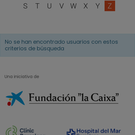
S
T
U
V
W
X
Y
Z
No se han encontrado usuarios con estos
criterios de búsqueda
Una iniciativa de