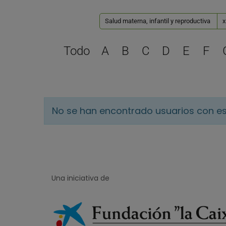
Salud materna, infantil y reproductiva
x
Todo
A
B
C
D
E
F
No se han encontrado usuarios con es
Una iniciativa de