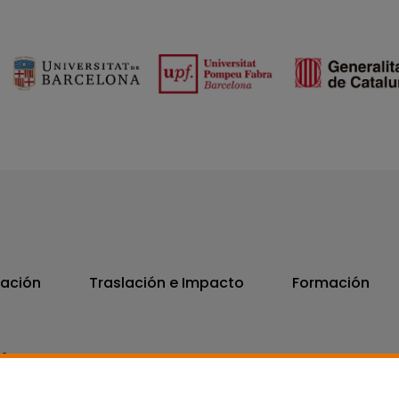
vación
Traslación e Impacto
Formación
06