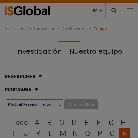
ES
To
Investigación e Innovación
Qué hacemos
Equipo
Investigación - Nuestro equipo
RESEARCHER
PROGRAMA
Medical Research Fellow
x
Quitar los filtros
Selecciona una letra para 
Todo
A
B
C
D
E
F
G
H
I
J
K
L
M
N
O
P
Q
R