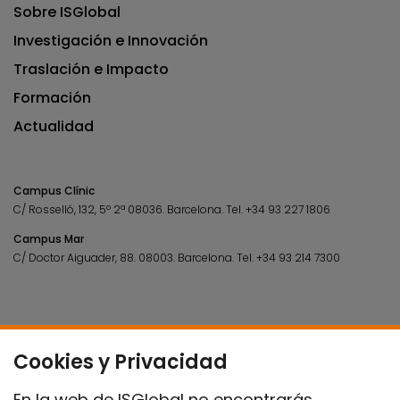
Sobre ISGlobal
Investigación e Innovación
Traslación e Impacto
Formación
Actualidad
Campus Clínic
C/ Rosselló, 132, 5º 2ª 08036.
Barcelona.
Tel.
+34 93 227 1806
Campus Mar
C/ Doctor Aiguader, 88. 08003.
Barcelona.
Tel.
+34 93 214 7300
Cookies y Privacidad
En la web de ISGlobal no encontrarás