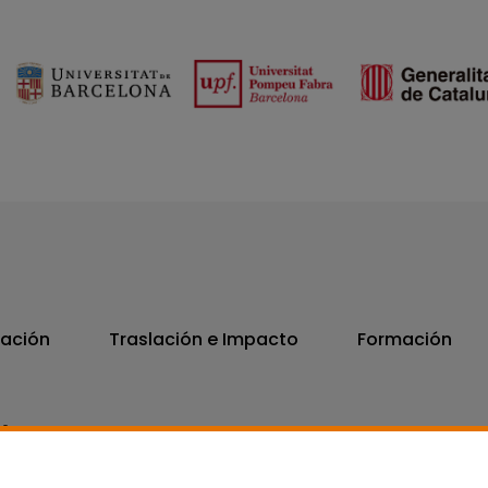
vación
Traslación e Impacto
Formación
06