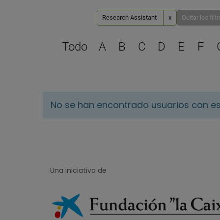
Research Assistant
x
Quitar los filt
Todo
A
B
C
D
E
F
No se han encontrado usuarios con es
Una iniciativa de