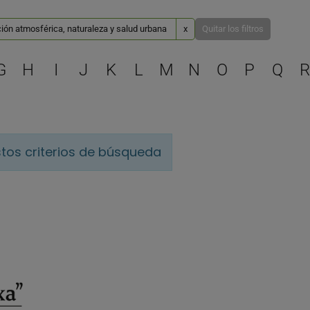
ión atmosférica, naturaleza y salud urbana
x
Quitar los filtros
Selecciona una letra para 
G
H
I
J
K
L
M
N
O
P
Q
R
tos criterios de búsqueda