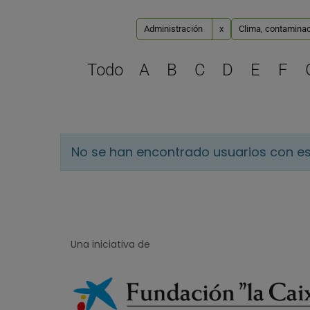
Administración
x
Clima, contaminac
Todo
A
B
C
D
E
F
No se han encontrado usuarios con es
Una iniciativa de