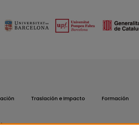
vación
Traslación e Impacto
Formación
06