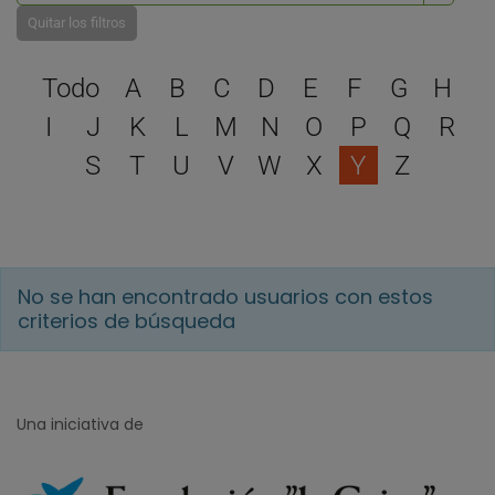
Quitar los filtros
Selecciona una letra para 
Todo
A
B
C
D
E
F
G
H
I
J
K
L
M
N
O
P
Q
R
S
T
U
V
W
X
Y
Z
No se han encontrado usuarios con estos
criterios de búsqueda
Una iniciativa de