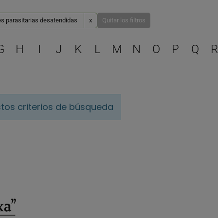
s parasitarias desatendidas
x
Quitar los filtros
Selecciona una letra para 
G
H
I
J
K
L
M
N
O
P
Q
R
tos criterios de búsqueda