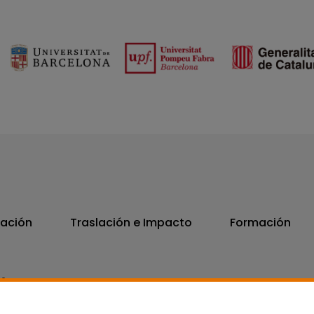
vación
Traslación e Impacto
Formación
06