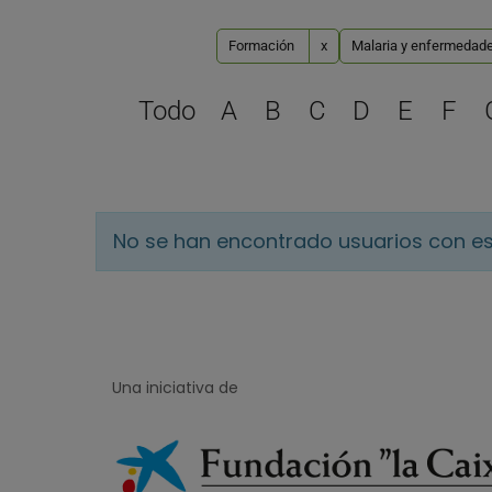
Formación
x
Malaria y enfermedade
Todo
A
B
C
D
E
F
No se han encontrado usuarios con es
Una iniciativa de