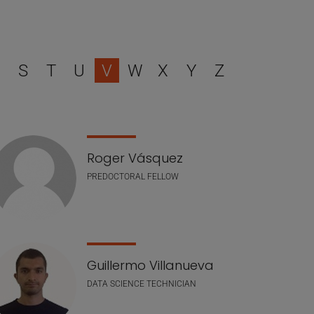
filtrar
S
T
U
V
W
X
Y
Z
Roger Vásquez
PREDOCTORAL FELLOW
Guillermo Villanueva
DATA SCIENCE TECHNICIAN