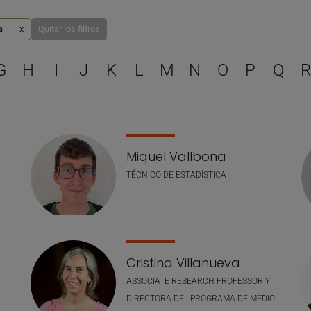
a
x
Quitar los filtros
Selecciona una letra para 
G
H
I
J
K
L
M
N
O
P
Q
R
Miquel Vallbona
TÉCNICO DE ESTADÍSTICA
Cristina Villanueva
ASSOCIATE RESEARCH PROFESSOR Y
DIRECTORA DEL PROGRAMA DE MEDIO