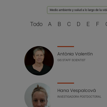
Medio ambiente y salud a lo largo de la vid
Todo
A
B
C
D
E
F
Lista de personal
Antònia Valentín
GIS STAFF SCIENTIST
Hana Vespalcová
INVESTIGADORA POSTDOCTORAL