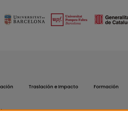
vación
Traslación e Impacto
Formación
06
7300