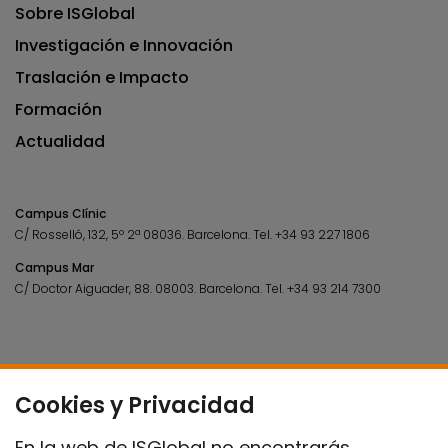
Sobre ISGlobal
Investigación e Innovación
Traslación e Impacto
Formación
Actualidad
Campus Clínic
C/ Rosselló, 132, 5º 2ª 08036.
Barcelona.
Tel.
+34 93 227 1806
Campus Mar
C/ Doctor Aiguader, 88. 08003.
Barcelona.
Tel.
+34 93 214 7300
Cookies y Privacidad
En la web de ISGlobal no encontrarás