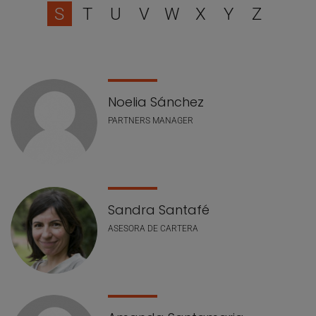
S
T
U
V
W
X
Y
Z
Lista de personal
Noelia Sánchez
PARTNERS MANAGER
Sandra Santafé
ASESORA DE CARTERA