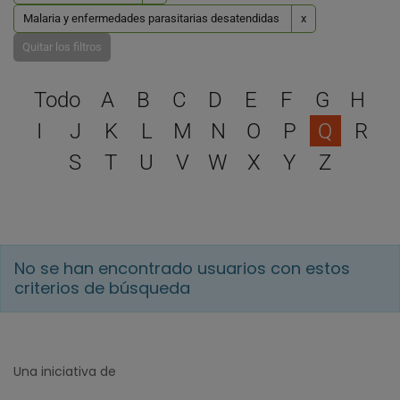
Malaria y enfermedades parasitarias desatendidas
x
Quitar los filtros
Selecciona una letra para 
Todo
A
B
C
D
E
F
G
H
I
J
K
L
M
N
O
P
Q
R
S
T
U
V
W
X
Y
Z
No se han encontrado usuarios con estos
criterios de búsqueda
Una iniciativa de