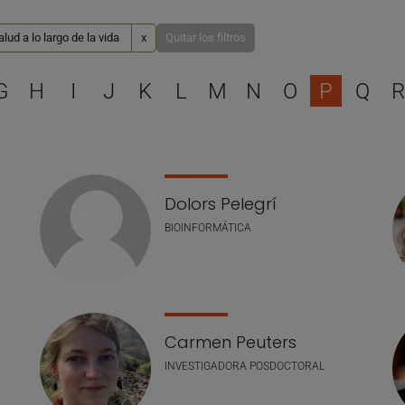
ud a lo largo de la vida
x
Quitar los filtros
Selecciona una letra para 
G
H
I
J
K
L
M
N
O
P
Q
R
Dolors Pelegrí
BIOINFORMÁTICA
Carmen Peuters
INVESTIGADORA POSDOCTORAL