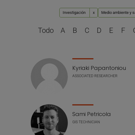
Investigación
x
Medio ambiente y sal
Todo
A
B
C
D
E
F
Lista de personal
Kyriaki Papantoniou
ASSOCIATED RESEARCHER
Sami Petricola
GIS TECHNICIAN