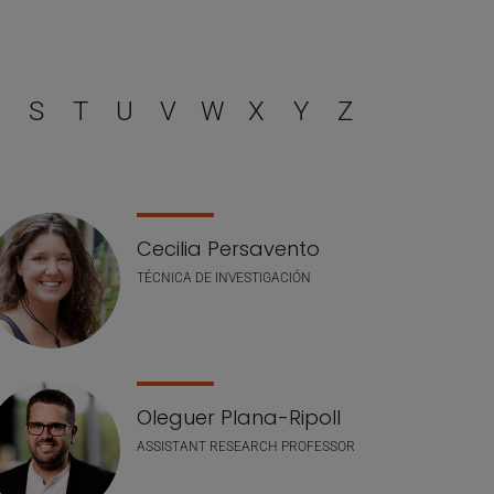
filtrar
S
T
U
V
W
X
Y
Z
Cecilia Persavento
TÉCNICA DE INVESTIGACIÓN
Oleguer Plana-Ripoll
ASSISTANT RESEARCH PROFESSOR