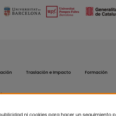
vación
Traslación e Impacto
Formación
06
7300
publicidad ni cookies para hacer un seguimiento 