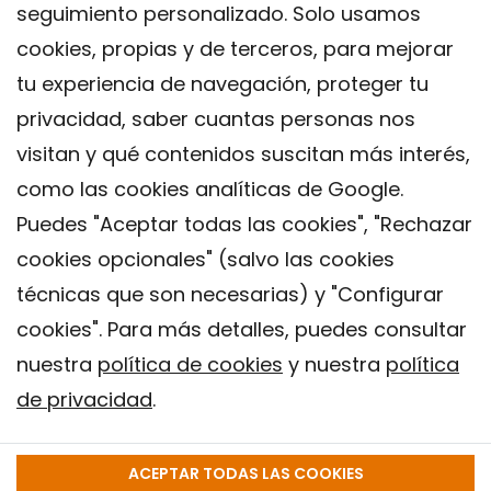
seguimiento personalizado. Solo usamos
cookies, propias y de terceros, para mejorar
tu experiencia de navegación, proteger tu
privacidad, saber cuantas personas nos
visitan y qué contenidos suscitan más interés,
como las cookies analíticas de Google.
Puedes "Aceptar todas las cookies", "Rechazar
cookies opcionales" (salvo las cookies
técnicas que son necesarias) y "Configurar
Contacto
cookies". Para más detalles, puedes consultar
Aviso legal
nuestra
política de cookies
y nuestra
política
Política de privacidad
de privacidad
.
Política de Cookies
Instituto de Salud Global de Barcelona (ISGlobal), 2018.
ACEPTAR TODAS LAS COOKIES