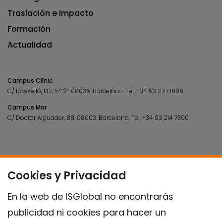
Traslación e Impacto
Formación
Actualidad
Campus Clínic
C/ Rosselló, 132, 5º 2ª 08036.
Barcelona.
Tel.
+34 93 227 1806
Campus Mar
C/ Doctor Aiguader, 88. 08003.
Barcelona.
Tel.
+34 93 214 7300
Cookies y Privacidad
En la web de ISGlobal no encontrarás
publicidad ni cookies para hacer un