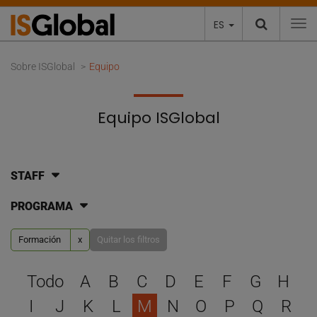
ES
To
Sobre ISGlobal
Equipo
Equipo ISGlobal
STAFF
PROGRAMA
Formación
x
Quitar los filtros
Selecciona una letra para 
Todo
A
B
C
D
E
F
G
H
I
J
K
L
M
N
O
P
Q
R