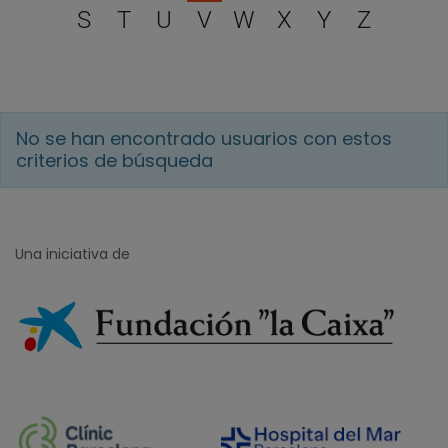
S
T
U
V
W
X
Y
Z
No se han encontrado usuarios con estos
criterios de búsqueda
Una iniciativa de