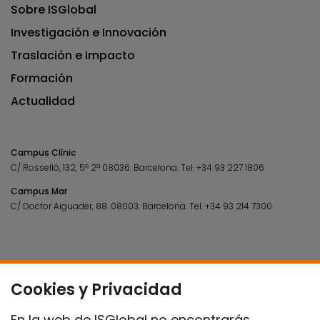
Sobre ISGlobal
Investigación e Innovación
Traslación e Impacto
Formación
Actualidad
Campus Clínic
C/ Rosselló, 132, 5º 2ª 08036.
Barcelona.
Tel.
+34 93 227 1806
Campus Mar
C/ Doctor Aiguader, 88. 08003.
Barcelona.
Tel.
+34 93 214 7300
Cookies y Privacidad
En la web de ISGlobal no encontrarás