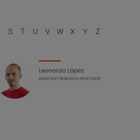
filtrar
S
T
U
V
W
X
Y
Z
Leonardo López
ASSISTANT RESEARCH PROFESSOR