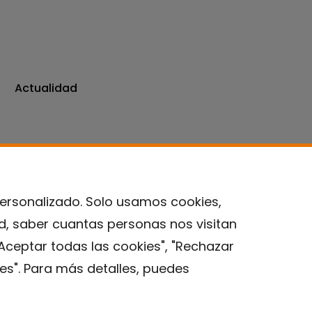
Actualidad
personalizado. Solo usamos cookies,
ad, saber cuantas personas nos visitan
Contacto
Aceptar todas las cookies", "Rechazar
es". Para más detalles, puedes
Aviso legal
Política de privacidad
Política de Cookies
Instituto de Salud Global de Barcelona (ISGlobal), 2018.