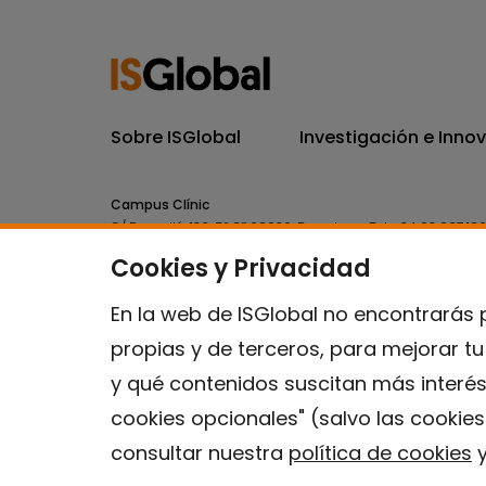
Sobre ISGlobal
Investigación e Inno
Campus Clínic
C/ Rosselló, 132, 5º 2ª 08036.
Barcelona.
Tel.
+34 93 227 18
Cookies y Privacidad
Campus Mar
C/ Doctor Aiguader, 88. 08003.
Barcelona.
Tel.
+34 93 214 
En la web de ISGlobal no encontrarás 
propias y de terceros, para mejorar t
y qué contenidos suscitan más interés
cookies opcionales" (salvo las cookie
consultar nuestra
política de cookies
y