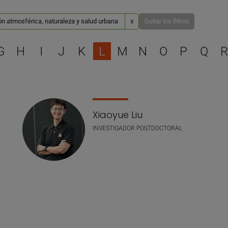
n atmosférica, naturaleza y salud urbana
x
Quitar los filtros
Selecciona una letra para 
G
H
I
J
K
L
M
N
O
P
Q
R
Xiaoyue Liu
INVESTIGADOR POSTDOCTORAL