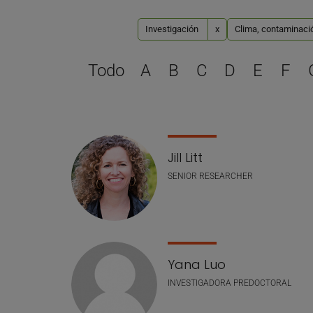
Investigación
x
Clima, contaminació
Todo
A
B
C
D
E
F
Lista de personal
Jill Litt
SENIOR RESEARCHER
Yana Luo
INVESTIGADORA PREDOCTORAL