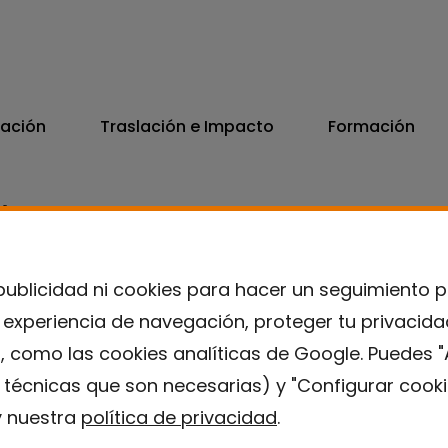
vación
Traslación e Impacto
Formación
06
7300
publicidad ni cookies para hacer un seguimiento 
u experiencia de navegación, proteger tu privacid
, como las cookies analíticas de Google. Puedes "
s técnicas que son necesarias) y "Configurar cooki
 nuestra
política de privacidad
.