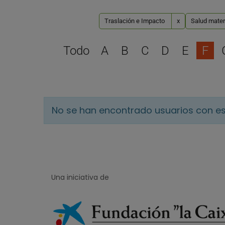
Traslación e Impacto
x
Salud matern
Todo
A
B
C
D
E
F
No se han encontrado usuarios con es
Una iniciativa de