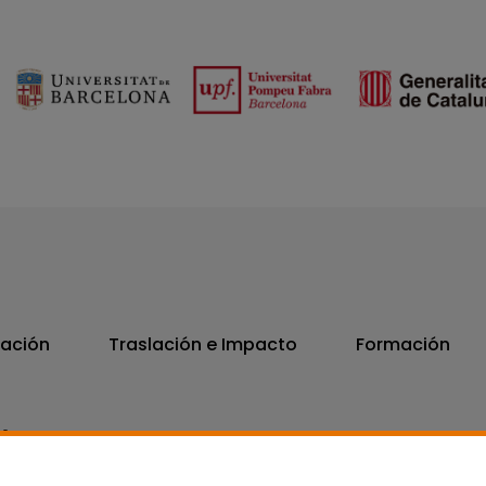
vación
Traslación e Impacto
Formación
06