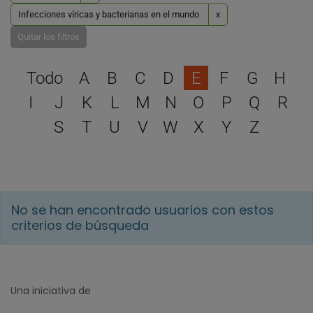
Infecciones víricas y bacterianas en el mundo
x
Quitar los filtros
Selecciona una letra para 
Todo
A
B
C
D
E
F
G
H
I
J
K
L
M
N
O
P
Q
R
S
T
U
V
W
X
Y
Z
No se han encontrado usuarios con estos
criterios de búsqueda
Una iniciativa de