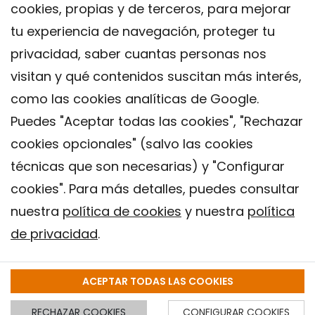
cookies, propias y de terceros, para mejorar
tu experiencia de navegación, proteger tu
privacidad, saber cuantas personas nos
visitan y qué contenidos suscitan más interés,
como las cookies analíticas de Google.
Puedes "Aceptar todas las cookies", "Rechazar
cookies opcionales" (salvo las cookies
técnicas que son necesarias) y "Configurar
Contacto
cookies". Para más detalles, puedes consultar
Aviso legal
nuestra
política de cookies
y nuestra
política
Política de privacidad
de privacidad
.
Política de Cookies
Instituto de Salud Global de Barcelona (ISGlobal), 2018.
ACEPTAR TODAS LAS COOKIES
RECHAZAR COOKIES
CONFIGURAR COOKIES