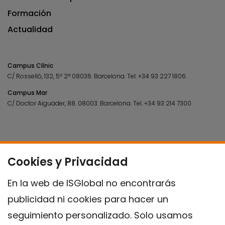
Formación
Actualidad
Campus Clínic
C/ Rosselló, 132, 5º 2ª 08036.
Barcelona.
Tel.
+34 93 227 1806
Campus Mar
C/ Doctor Aiguader, 88. 08003.
Barcelona.
Tel.
+34 93 214 7300
Cookies y Privacidad
En la web de ISGlobal no encontrarás
publicidad ni cookies para hacer un
seguimiento personalizado. Solo usamos