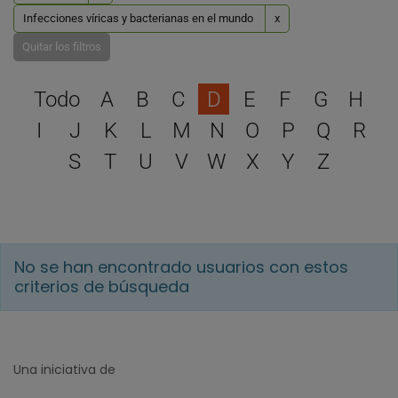
Infecciones víricas y bacterianas en el mundo
x
Quitar los filtros
Selecciona una letra para 
Todo
A
B
C
D
E
F
G
H
I
J
K
L
M
N
O
P
Q
R
S
T
U
V
W
X
Y
Z
No se han encontrado usuarios con estos
criterios de búsqueda
Una iniciativa de