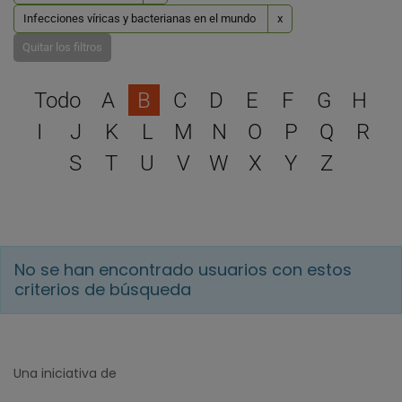
Infecciones víricas y bacterianas en el mundo
x
Quitar los filtros
Selecciona una letra para 
Todo
A
B
C
D
E
F
G
H
I
J
K
L
M
N
O
P
Q
R
S
T
U
V
W
X
Y
Z
No se han encontrado usuarios con estos
criterios de búsqueda
Una iniciativa de