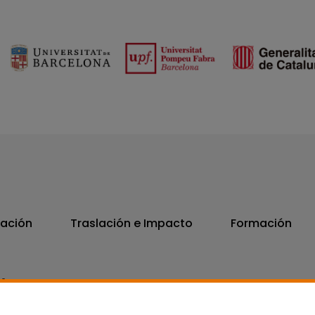
vación
Traslación e Impacto
Formación
06