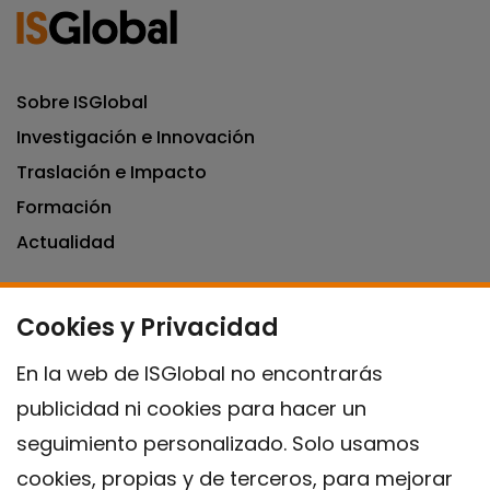
Sobre ISGlobal
Investigación e Innovación
Traslación e Impacto
Formación
Actualidad
Cookies y Privacidad
Campus Clínic
C/ Rosselló, 132, 5º 2ª 08036.
Barcelona.
Tel.
+34 93 227 1806
En la web de ISGlobal no encontrarás
Campus Mar
publicidad ni cookies para hacer un
C/ Doctor Aiguader, 88. 08003.
Barcelona.
Tel.
+34 93 214 7300
seguimiento personalizado. Solo usamos
cookies, propias y de terceros, para mejorar