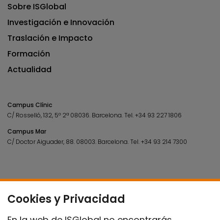
Sobre ISGlobal
Investigación e Innovación
Traslación e Impacto
Formación
Actualidad
Campus Clínic
C/ Rosselló, 132, 5º 2ª 08036.
Barcelona.
Tel.
+34 93 227 1806
Campus Mar
C/ Doctor Aiguader, 88. 08003.
Barcelona.
Tel.
+34 93 214 7300
Cookies y Privacidad
En la web de ISGlobal no encontrarás