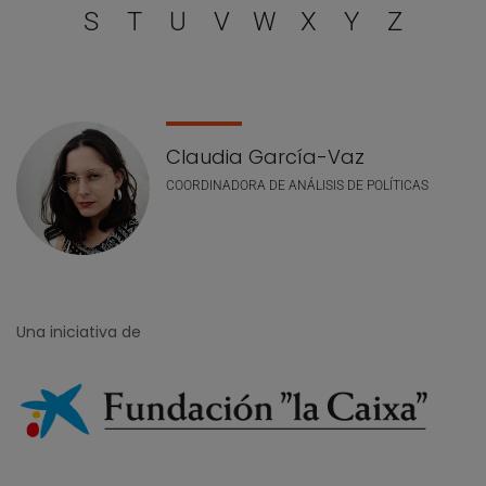
S
T
U
V
W
X
Y
Z
Lista de personal
Claudia García-Vaz
COORDINADORA DE ANÁLISIS DE POLÍTICAS
Una iniciativa de