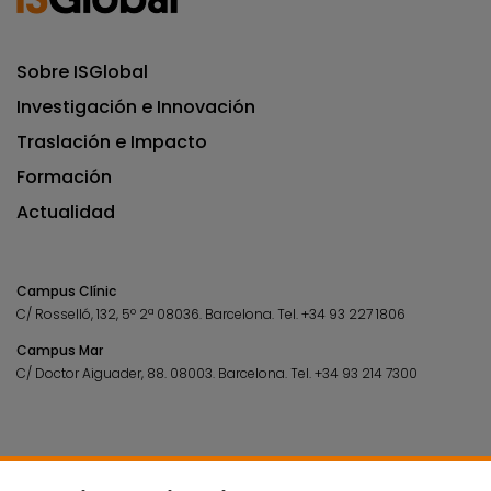
Sobre ISGlobal
Investigación e Innovación
Traslación e Impacto
Formación
Actualidad
Campus Clínic
C/ Rosselló, 132, 5º 2ª 08036.
Barcelona.
Tel.
+34 93 227 1806
Campus Mar
C/ Doctor Aiguader, 88. 08003.
Barcelona.
Tel.
+34 93 214 7300