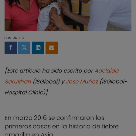
COMPÁRTELO
Compartir en Facebook
Compartir en Twitter
Compartir en LinkedIn
Compartir por email
[Este artículo ha sido escrito por
Adelaida
Sarukhan
(ISGlobal) y
Jose Muñoz
(ISGlobal-
Hospital Clínic)]
En marzo 2016 se confirmaron los
primeros casos en la historia de fiebre
amarilla en Asia