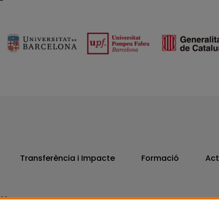
Transferència i Impacte
Formació
Act
806