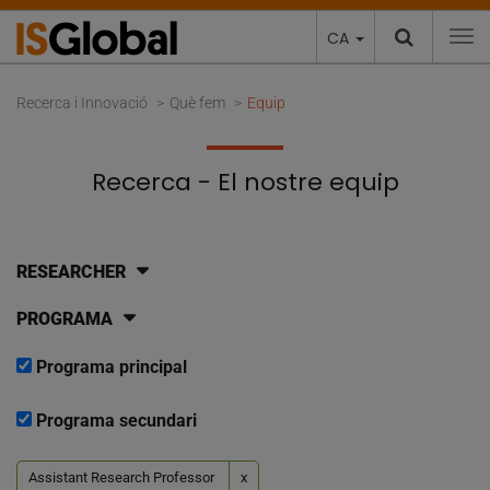
CA
To
Recerca i Innovació
Què fem
Equip
Recerca - El nostre equip
RESEARCHER
PROGRAMA
Programa principal
Programa secundari
Assistant Research Professor
x