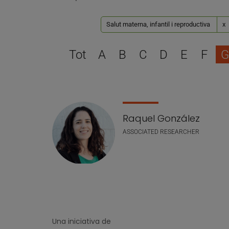
Salut materna, infantil i reproductiva
x
Tot
A
B
C
D
E
F
G
Llistat de personal
Raquel González
ASSOCIATED RESEARCHER
Una iniciativa de