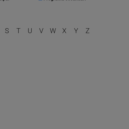
r
S
T
U
V
W
X
Y
Z