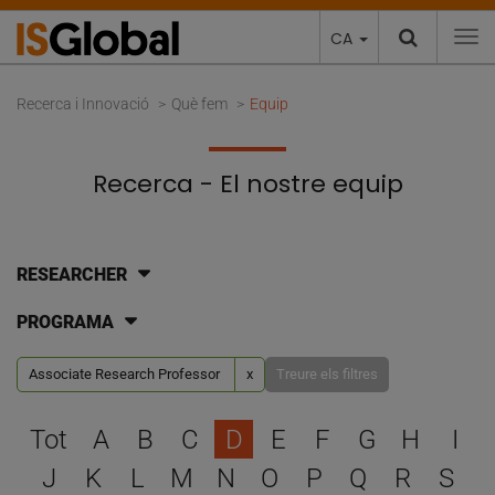
CA
To
Recerca i Innovació
Què fem
Equip
Recerca - El nostre equip
RESEARCHER
PROGRAMA
Associate Research Professor
x
Treure els filtres
Escull una lletra per filtra
Tot
A
B
C
D
E
F
G
H
I
J
K
L
M
N
O
P
Q
R
S