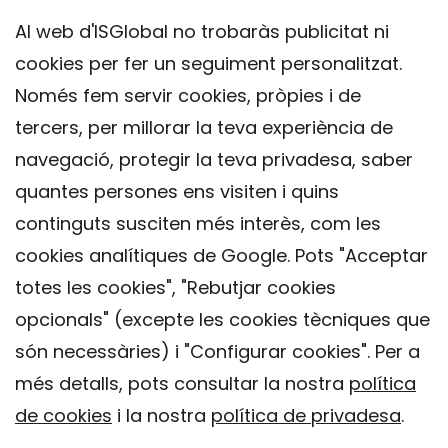
Al web d'ISGlobal no trobaràs publicitat ni
cookies per fer un seguiment personalitzat.
Només fem servir cookies, pròpies i de
tercers, per millorar la teva experiència de
navegació, protegir la teva privadesa, saber
quantes persones ens visiten i quins
continguts susciten més interès, com les
cookies analítiques de Google. Pots "Acceptar
totes les cookies", "Rebutjar cookies
opcionals" (excepte les cookies tècniques que
Contacte
són necessàries) i "Configurar cookies". Per a
Avís legal
més detalls, pots consultar la nostra
política
Política de privacitat
de cookies
i la nostra
política de privadesa
.
Política de Cookies