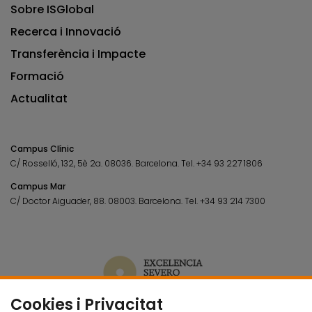
Sobre ISGlobal
Recerca i Innovació
Transferència i Impacte
Formació
Actualitat
Campus Clínic
C/ Rosselló, 132, 5è 2a. 08036.
Barcelona.
Tel.
+34 93 227 1806
Campus Mar
C/ Doctor Aiguader, 88. 08003.
Barcelona.
Tel.
+34 93 214 7300
Cookies i Privacitat