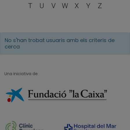
T
U
V
W
X
Y
Z
No s'han trobat usuaris amb els criteris de
cerca
Una iniciativa de